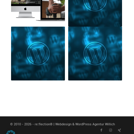
© 2010 - 2026 - re:flection® | Webdesign & WordPress Agentur Willich